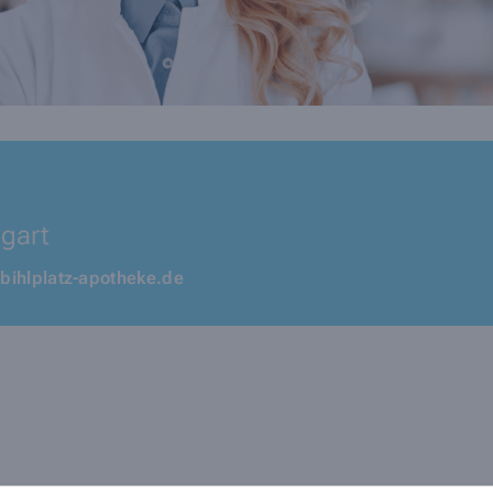
tgart
bihlplatz-apotheke.de