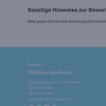
Sonstige Hinweise zur Bewe
Bitte geben Sie bei Ihrer Bwerbung Ihre Gehalt
Kontakt
Bihlplatz-Apotheke
Böblinger Str. 164
,
70199
Stuttgart
0711 6402884
0711 6403549
info@bihlplatz-apotheke.de