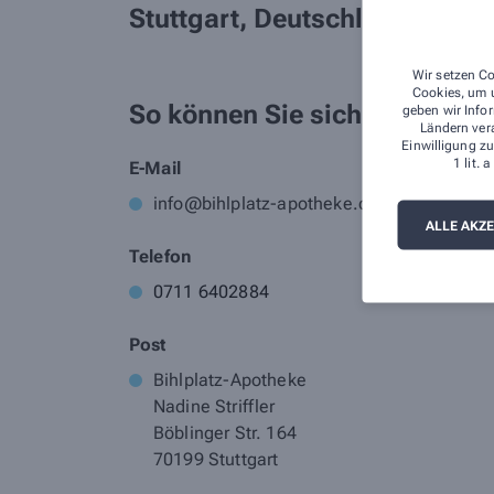
Stuttgart, Deutschland
Wir setzen Co
Cookies, um u
So können Sie sich bewerben
geben wir Infor
Ländern ver
Einwilligung zu
1 lit.
E-Mail
info@bihlplatz-apotheke.de
ALLE AKZ
Telefon
0711 6402884
Post
Bihlplatz-Apotheke
Nadine Striffler
Böblinger Str. 164
70199 Stuttgart