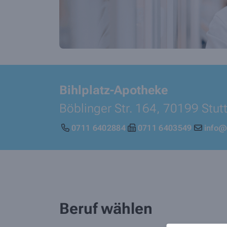
Bihlplatz-Apotheke
Böblinger Str. 164,
70199
Stut
0711 6402884
0711 6403549
info@
Beruf wählen