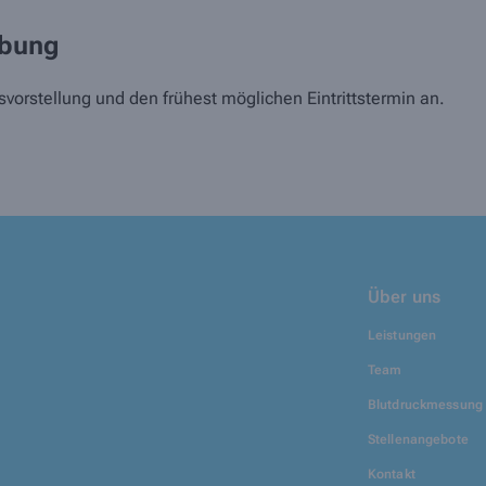
rbung
svorstellung und den frühest möglichen Eintrittstermin an.
Über uns
Leistungen
Team
Blutdruckmessung
Stellenangebote
Kontakt